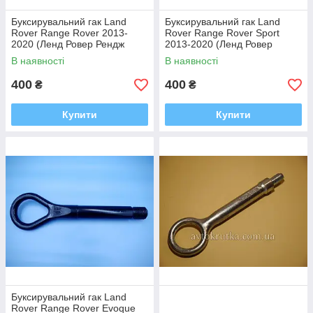
Буксирувальний гак Land
Буксирувальний гак Land
Rover Range Rover 2013-
Rover Range Rover Sport
2020 (Ленд Ровер Рендж
2013-2020 (Ленд Ровер
Ровер) LR036698
Рендж Ровер)
В наявності
В наявності
400
400
₴
₴
Купити
Купити
Буксирувальний гак Land
Rover Range Rover Evoque