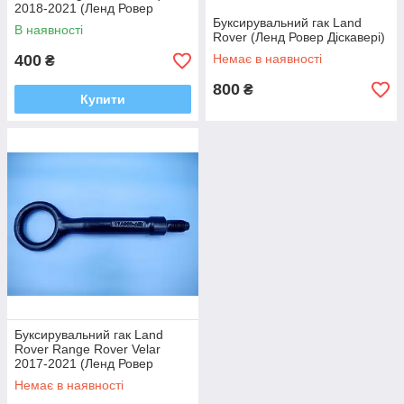
2018-2021 (Ленд Ровер
Рендж Ровер Евок)
Буксирувальний гак Land
В наявності
Rover (Ленд Ровер Діскавері)
400
Немає в наявності
₴
800
₴
Купити
Буксирувальний гак Land
Rover Range Rover Velar
2017-2021 (Ленд Ровер
Рендж Ровер Велар)
Немає в наявності