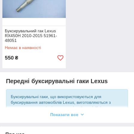
Буксирувальний гак Lexus
RX450H 2010-2015 51961-
48051
Немає в наявності
550
₴
Передні буксирувальні гаки Lexus
Буксирувальні гаки, що використовуються для
буксирування автомобілів Lexus, виготовляються з
вуглецевих матеріалів, високоміцної сталі. Крім
буксирування авто Lexus, їх можна використовувати для
Показати все
підіймання довгомірних вантажів.
Всі представлені в каталозі готової продукції позиції інтернет-