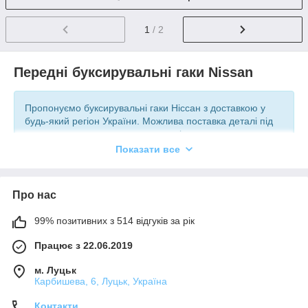
1
/ 2
Передні буксирувальні гаки Nissan
Пропонуємо буксирувальні гаки Ніссан з доставкою у
будь-який регіон України. Можлива поставка деталі під
замовлення з урахуванням моделі вашого авто.
Показати все
Доставка: на будь-яке відділення Нової пошти,
Укрпошти (за домовленістю) у вашому місті.
Про нас
Оплата: передоплата, оплата при отриманні
(післяплата).
99% позитивних з 514 відгуків за рік
Працює з 22.06.2019
Особливості співпраці з нашим інтернет
магазином
м. Луцьк
Надаємо послуги понад 5 років, маємо великий досвід
Карбишева, 6, Луцьк, Україна
роботи, що дозволяє надавати кваліфіковані безкоштовні
консультації покупцям буксирувальних гаків на автомобіль
Контакти