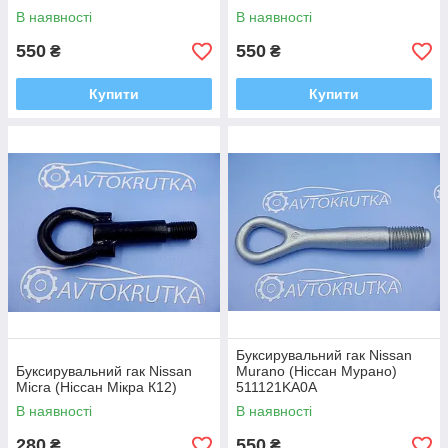
В наявності
В наявності
550
550
₴
₴
Купити
Купити
Буксирувальний гак Nissan
Буксирувальний гак Nissan
Murano (Ніссан Мурано)
Micra (Ніссан Мікра К12)
511121KA0A
В наявності
В наявності
280
550
₴
₴