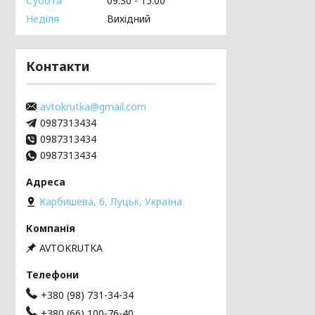
Субота
09:30
15:00
Неділя
Вихідний
Контакти
avtokrutka@gmail.com
0987313434
0987313434
0987313434
Карбишева, 6, Луцьк, Україна
AVTOKRUTKA
+380 (98) 731-34-34
+380 (66) 100-76-40