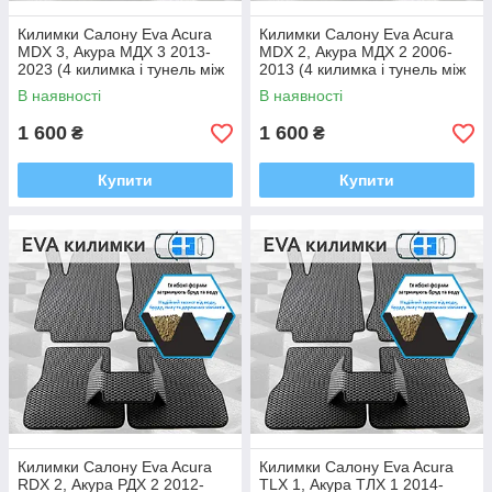
Килимки Салону Eva Acura
Килимки Салону Eva Acura
MDX 3, Акура МДХ 3 2013-
MDX 2, Акура МДХ 2 2006-
2023 (4 килимка і тунель між
2013 (4 килимка і тунель між
задніми, багато кольорів Ева,
задніми, багато кольорів Ева,
В наявності
В наявності
Єва)
Єва)
1 600
1 600
₴
₴
Купити
Купити
Килимки Салону Eva Acura
Килимки Салону Eva Acura
RDX 2, Акура РДХ 2 2012-
TLX 1, Акура ТЛХ 1 2014-