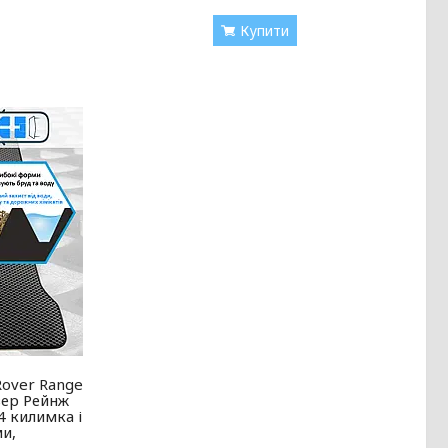
Купити
Rover Range
вер Рейнж
4 килимка і
ми,