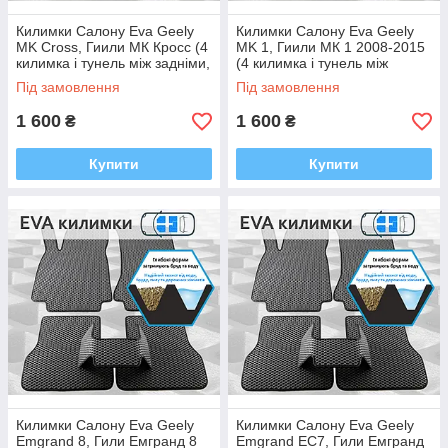
Килимки Салону Eva Geely
Килимки Салону Eva Geely
MK Cross, Гиили МК Кросс (4
MK 1, Гиили МК 1 2008-2015
килимка і тунель між задніми,
(4 килимка і тунель між
багато кольорів Ева, Єва)
задніми, багато кольорів Ева,
Під замовлення
Під замовлення
Єва)
1 600
1 600
₴
₴
Купити
Купити
Килимки Салону Eva Geely
Килимки Салону Eva Geely
Emgrand 8, Гили Емгранд 8
Emgrand EC7, Гили Емгранд