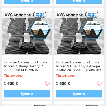
Купити
Купити
Килимки Салону Eva Honda
Килимки Салону Eva Honda
Accord 7, Хонда Аккорд 7
Accord 9 USA, Хонда Аккорд
2003-2008 (4 килимка і
9 США 2013-2020 (4 килимка
тунель між задніми, багато
і тунель між задніми, багато
Під замовлення
Під замовлення
кольорів Ева, Єва)
кольорів Ева, Єва)
1 600
1 600
₴
₴
Купити
Купити