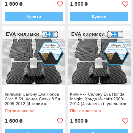
1 600
1 600
₴
₴
Купити
Купити
Килимки Салону Eva Honda
Килимки Салону Eva Honda
Civic 8 5d, Хонда Сивик 8 5д
Insight, Хонда Инсайт 2009-
2005-2012 (4 килимка і
2014 (4 килимка і тунель між
тунель між задніми, багато
задніми, багато кольорів Ева,
Під замовлення
Під замовлення
кольорів Ева, Єва)
Єва)
1 600
1 600
₴
₴