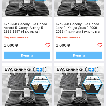
Килимки Салону Eva Honda
Килимки Салону Eva Honda
Accord 5, Хонда Аккорд 5
Jazz 2, Хонда Джаз 2 2009-
1993-1997 (4 килимка і
2013 (4 килимка і тунель між
тунель між задніми, багато
задніми, багато кольорів Ева,
Під замовлення
Під замовлення
кольорів Ева, Єва)
Єва)
1 600
1 600
₴
₴
Купити
Купити