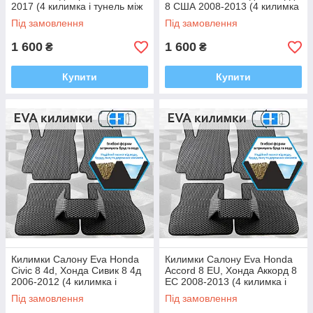
2017 (4 килимка і тунель між
8 США 2008-2013 (4 килимка
задніми, багато кольорів Ева,
і тунель між задніми, багато
Під замовлення
Під замовлення
Єва)
кольорів Ева, Єва)
1 600
1 600
₴
₴
Купити
Купити
Килимки Салону Eva Honda
Килимки Салону Eva Honda
Civic 8 4d, Хонда Сивик 8 4д
Accord 8 EU, Хонда Аккорд 8
2006-2012 (4 килимка і
ЕС 2008-2013 (4 килимка і
тунель між задніми, багато
тунель між задніми, багато
Під замовлення
Під замовлення
кольорів Ева, Єва)
кольорів Ева, Єва)