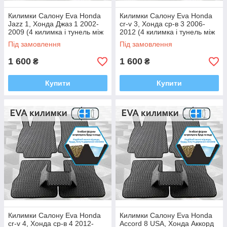
Килимки Салону Eva Honda
Килимки Салону Eva Honda
Jazz 1, Хонда Джаз 1 2002-
cr-v 3, Хонда ср-в 3 2006-
2009 (4 килимка і тунель між
2012 (4 килимка і тунель між
задніми, багато кольорів Ева,
задніми, багато кольорів Ева,
Під замовлення
Під замовлення
Єва)
Єва)
1 600
1 600
₴
₴
Купити
Купити
Килимки Салону Eva Honda
Килимки Салону Eva Honda
cr-v 4, Хонда ср-в 4 2012-
Accord 8 USA, Хонда Аккорд