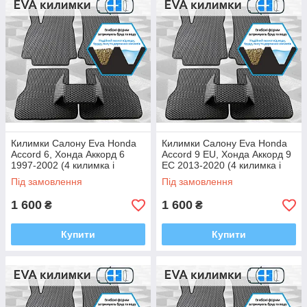
Килимки Салону Eva Honda
Килимки Салону Eva Honda
Accord 6, Хонда Аккорд 6
Accord 9 EU, Хонда Аккорд 9
1997-2002 (4 килимка і
ЕС 2013-2020 (4 килимка і
тунель між задніми, багато
тунель між задніми, багато
Під замовлення
Під замовлення
кольорів Ева, Єва)
кольорів Ева, Єва)
1 600
1 600
₴
₴
Купити
Купити