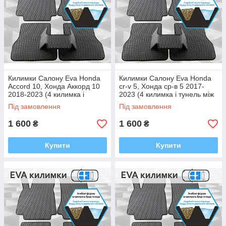
Килимки Салону Eva Honda
Килимки Салону Eva Honda
Accord 10, Хонда Аккорд 10
cr-v 5, Хонда ср-в 5 2017-
2018-2023 (4 килимка і
2023 (4 килимка і тунель між
тунель між задніми, багато
задніми, багато кольорів Ева,
Під замовлення
Під замовлення
кольорів Ева, Єва)
Єва)
1 600
1 600
₴
₴
Купити
Купити