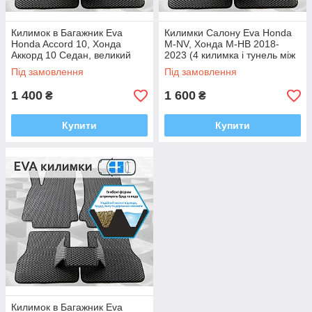
Килимок в Багажник Eva
Килимки Салону Eva Honda
Honda Accord 10, Хонда
M-NV, Хонда М-НВ 2018-
Аккорд 10 Седан, великий
2023 (4 килимка і тунель між
вибір кольорів Ева, Єва
задніми, багато кольорів Ева,
Під замовлення
Під замовлення
Єва)
1 400
1 600
₴
₴
Купити
Купити
Килимок в Багажник Eva