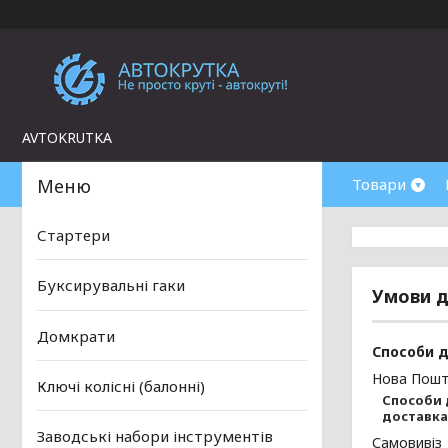
AVTOKRUTKA
Товари
Стартери
Буксирувальні гаки
Умови д
Домкрати
Способи 
Нова Пош
Ключі колісні (балонні)
Способи 
доставка
Заводські набори інструментів
Самовивіз