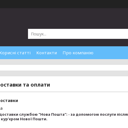
Корисні статті
Контакти
Про компанію
оставки та оплати
доставки
та
доставки службою "Нова Пошта": - за допомогою послуги післяпл
 кур'єром Нової Пошти.